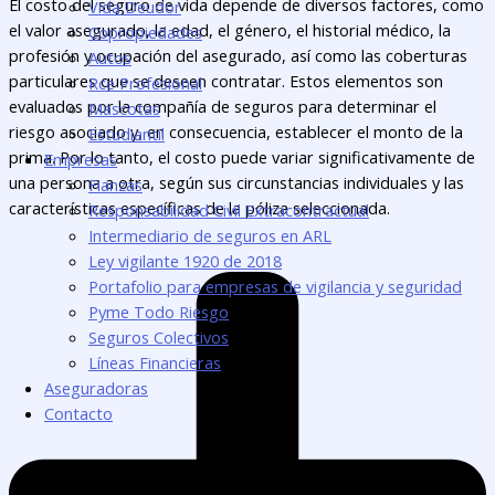
El costo del seguro de vida depende de diversos factores, como
Vida Deudor
el valor asegurado, la edad, el género, el historial médico, la
Copropiedades
profesión y ocupación del asegurado, así como las coberturas
Autos
particulares que se deseen contratar. Estos elementos son
Rce Profesional
evaluados por la compañía de seguros para determinar el
Mascotas
riesgo asociado y, en consecuencia, establecer el monto de la
Estudiantil
prima. Por lo tanto, el costo puede variar significativamente de
Empresas
una persona a otra, según sus circunstancias individuales y las
Fianzas
características específicas de la póliza seleccionada.
Responsabilidad Civil Extracontractual
Intermediario de seguros en ARL
Ley vigilante 1920 de 2018
Portafolio para empresas de vigilancia y seguridad
Pyme Todo Riesgo
Seguros Colectivos
Líneas Financieras
Aseguradoras
Contacto