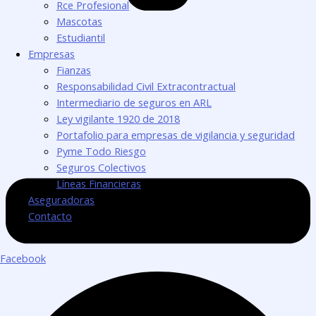
Rce Profesional
Mascotas
Estudiantil
Empresas
Fianzas
Responsabilidad Civil Extracontractual
Intermediario de seguros en ARL
Ley vigilante 1920 de 2018
Portafolio para empresas de vigilancia y seguridad
Pyme Todo Riesgo
Seguros Colectivos
Líneas Financieras
Aseguradoras
Contacto
Facebook