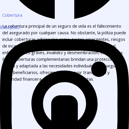
Cobertura
La cobertura principal de un seguro de vida es el fallecimiento
Instagram
del asegurado por cualquier causa. No obstante, la póliza puede
incluir coberturas adicionales como gastos emergentes, riesgos
de incapacidad temporal o permanente, muerte accidental,
enfermedades graves, invalidez y desmembración, entre otros.
Estas coberturas complementarias brindan una protección más
amplia y adaptada a las necesidades individuales del asegurado
y sus beneficiarios, ofreciendo una mayor tranquilidad y
seguridad financiera en situaciones imprevistas.