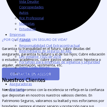
Vida Deudor
Copropiedades
Autos
Rce Profesional
Mascotas
Estudiantil
Empresas
¿POR QUÉ TENER UN SEGURO DE VIDA?
Fianzas
Responsabilidad Civil Extracontractual
Garantiza tu tranquilidad en el futuro, cubre deudas del
Intermediario de seguros en ARL
asegurado, garantiza tu futuro y el de tus hijos; Cubre educación
Ley vigilante 1920 de 2018
o estudios académicos, cubre gastos vitales como: hipoteca o
Portafolio para empresas de vigilancia y seguridad
alquiler, alimentación, vestimenta, etc.
Pyme Todo Riesgo
Seguros Colectivos
CONTACTA UN ASESOR
Líneas Financieras
Nuestros Clientes
Aseguradoras
Contacto
Nuestro compromiso con la excelencia se refleja en la confianza
que depositan en nosotros nuestros valiosos clientes. En
Patrimonio Seguros, valoramos su lealtad y nos esforzamos por
brindarles siempre el mejor servicio y protección para sus