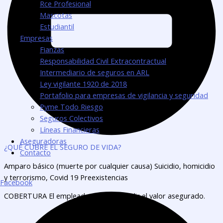
Rce Profesional
Mascotas
Estudiantil
Empresas
Fianzas
Responsabilidad Civil Extracontractual
Intermediario de seguros en ARL
Ley vigilante 1920 de 2018
Portafolio para empresas de vigilancia y seguridad
Pyme Todo Riesgo
Seguros Colectivos
Líneas Financieras
Aseguradoras
¿QUÉ CUBRE EL SEGURO DE VIDA?
Contacto
Amparo básico (muerte por cualquier causa) Suicidio, homicidio
y terrorismo, Covid 19 Preexistencias
Facebook
COBERTURA El empleador puede decidir el valor asegurado.