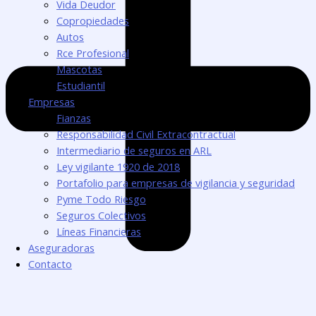
Vida Deudor
Copropiedades
Autos
Rce Profesional
Mascotas
Estudiantil
Empresas
Fianzas
Responsabilidad Civil Extracontractual
Intermediario de seguros en ARL
Ley vigilante 1920 de 2018
Portafolio para empresas de vigilancia y seguridad
Pyme Todo Riesgo
Seguros Colectivos
Líneas Financieras
Aseguradoras
Contacto