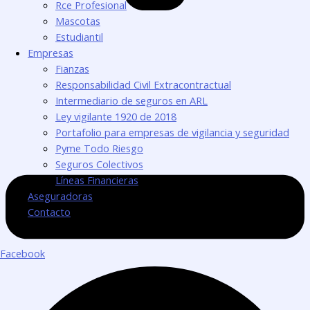
Rce Profesional
Mascotas
Estudiantil
Empresas
Fianzas
Responsabilidad Civil Extracontractual
Intermediario de seguros en ARL
Ley vigilante 1920 de 2018
Portafolio para empresas de vigilancia y seguridad
Pyme Todo Riesgo
Seguros Colectivos
Líneas Financieras
Aseguradoras
Contacto
Facebook